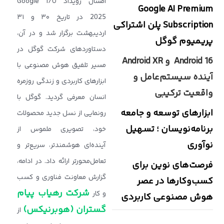
امسال رویداد Google I/O
Google AI Premium
2025 در تاریخ ۳۰ و ۳۱
Subscription پلن اشتراکی
اردیبهشت برگزار شد و در آن،
پریمیوم گوگل
دستاوردهای شرکت گوگل در
Android 16 و Android XR
مسیر تلفیق هوش مصنوعی با
آینده سیستم‌عامل و
ابزارهای کاربردی و زندگی روزمره
واقعیت ترکیبی
انسان معرفی گردید. گوگل با
ابزارهای توسعه و جامعه‌
رونمایی از نسل جدید محصولات
برنامه‌نویسان ؛ تسهیل
خود، تصویری ملموس از
نوآوری
آینده‌ای هوشمندتر، سریع‌تر و
تعامل‌محورتر ارائه داد. در ادامه،
فرصت‌های نوین برای
گزارش معاونت فناوری و کسب
کسب‌وکارها در عصر
شرکت رهياب پيام
و کار
هوش مصنوعی کاربردی
گستران (هوبرنیکس)
از