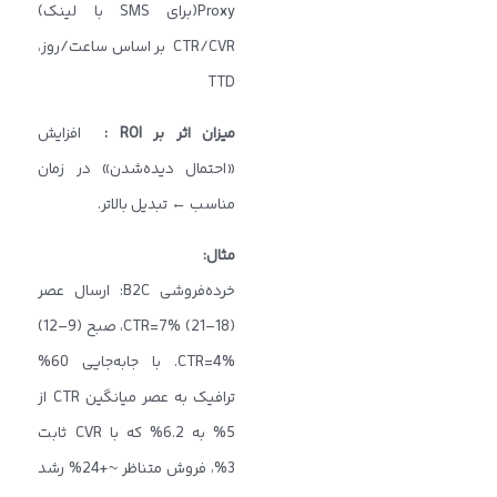
Proxy(برای SMS با لینک)
CTR/CVR بر اساس ساعت/روز،
TTD
میزان اثر بر
ROI
:
افزایش
«احتمال دیده‌شدن» در زمان
مناسب ← تبدیل بالاتر.
مثال
:
خرده‌فروشی B2C: ارسال عصر
(18–21) CTR=7%، صبح (9–12)
CTR=4%. با جابه‌جایی 60%
ترافیک به عصر میانگین CTR از
5% به 6.2% که با CVR ثابت
3%، فروش متناظر ~+24% رشد