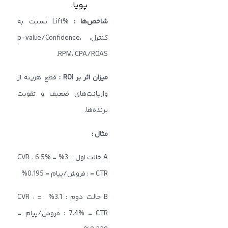
پویا.
شاخص‌ها :
%Lift نسبت به
کنترل، p-value/Confidence،
RPM، CPA/ROAS.
میزان اثر بر
ROI
:
قطع هزینه از
واریانت‌های ضعیف و تقویت
برنده‌ها.
مثال
:
A حالت اول : 3% = CVR ، 6.5%
= CTR : فروش/پیام = 0.195%
B حالت دوم : 3.1% = CVR ،
7.4% = CTR : فروش/پیام =